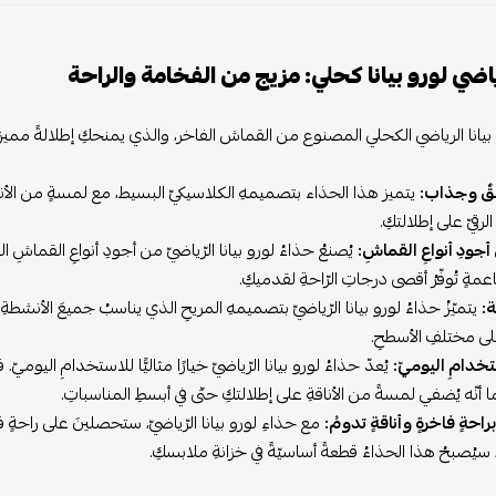
اضي لورو بيانا كحلي: مزيج من الفخامة والراحة
بيانا الرياضي الكحلي المصنوع من القماش الفاخر، والذي يمنحكِ إطلالةً مميزة
يقٌ وجذاب:
يتميز هذا الحذاء بتصميمهِ الكلاسيكيّ البسيط، مع لمسةٍ من الأناقةِ 
رقيّ على إطلالتكِ.
جودِ أنواعِ القماشِ:
يُصنعُ حذاءُ لورو بيانا الرّياضيّ من أجودِ أنواعِ القماشِ ال
مةٍ تُوفّرُ أقصى درجاتِ الرّاحةِ لقدميكِ.
ة:
يتميّزُ حذاءُ لورو بيانا الرّياضيّ بتصميمهِ المريحِ الذي يناسبُ جميعَ الأنشطةِ اليوم
لى مختلفِ الأسطحِ.
ستخدامِ اليوميّ:
يُعدّ حذاءُ لورو بيانا الرّياضيّ خيارًا مثاليًّا للاستخدامِ اليو
كما أنّه يُضفي لمسةً من الأناقةِ على إطلالتكِ حتّى في أبسطِ المناسباتِ.
حةٍ فاخرةٍ وأناقةٍ تدومُ:
مع حذاءِ لورو بيانا الرّياضيّ، ستحصلينَ على راحةٍ ف
 سيُصبحُ هذا الحذاءُ قطعةً أساسيّةً في خزانةِ ملابسكِ.