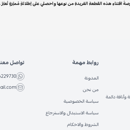
صةَ اقتناءِ هذه القطعةِ الفريدةِ من نوعها واحصلي على إطلالةٍ مُميّزةٍ تُعبّرُ ع
روابط مهمة
تواصل معنا
6229730
المدونة
ail.com
من نحن
وأناقة دائمة
سياسة الخصوصية
سياسة الاستبدال والاسترجاع
الشروط والاحكام