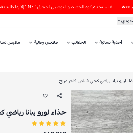
لا تستخدم كود الخصم و التوصيل المجاني " N7 " إلا إذا طلبت قطعتين أو أكثر 👀🔥
سعودي
أحذية نسائية
الحقائب
ملابس رجالية
ملابس نسائ
اء لورو بيانا رياضي كحلي قماش فاخر مريح
حذاء لورو بيانا رياضي