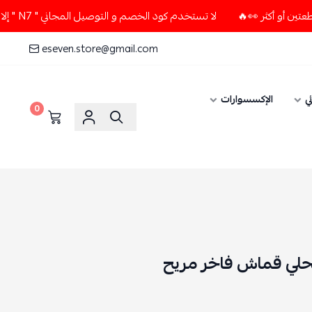
لا تستخدم كود الخصم و التوصيل المجاني " N7 " إلا إذا طلبت قطعتين أو أكثر 👀🔥
eseven.store@gmail.com
ي
الإكسسوارات
0
 كحلي قماش فاخر مريح