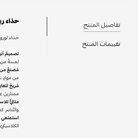
حذاء ري
تفاصيل المنتج
حذاء لورو 
تقييمات المنتج
تصميمٌ أن
لمسةً من ال
مُصنعٌ من أ
من موادٍ ناع
مُريحٌ للغاي
ممتازينَ ع
مثاليٌّ للا
والتّنانير. 
استمتعي برا
الكلاسيكيّ،