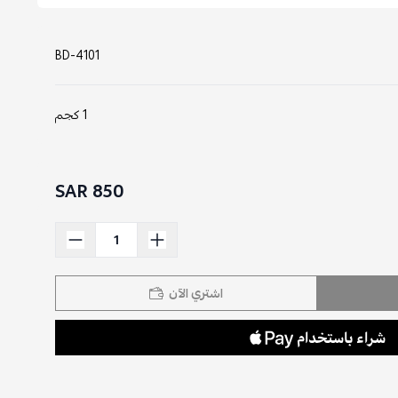
BD-4101
1 كجم
850 SAR
اشتري الآن