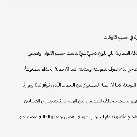
ً في جميع الأوقات.
العصريةِ. يأتي بلونٍ كحليٍّ غنيٍّ يناسبُ جميعَ الألوانِ ويُضفي
فاخرِ الذي يُعرفُ بنعومتهِ ومتانتهِ. كما أنّ بطانةَ الحذاءِ مصنوعةٌ
يّةِ. كما أنّ نعلَهُ المصنوعُ من المطاطِ اللّدنِ يُوفّرُ ثباتًا وتوازنًا
ميّ. فهو يناسبُ مختلفَ الملابسِ، من الجينز والتّيشيرت إلى الفساتين
اخرةٍ وأناقةٍ تدومُ لسنواتٍ طويلةٍ. بفضلِ جودتهِ العاليةِ وتصميمهِ