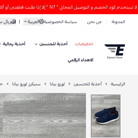
د الخصم و التوصيل المجاني " N7 " إلا إذا طلبت قطعتين أو أكثر 👀🔥
العربية
|
ريال 
المدونة
من نحن
سياسة الخصوصية
تخفيضات
أحذية للجنسين
أحذية رجالية
ESEVEN STORE
الاهداء الرقمي
الرئيسية
أحذية للجنسين
لورو بيانا
سنيكرز لورو بيانا
حذ