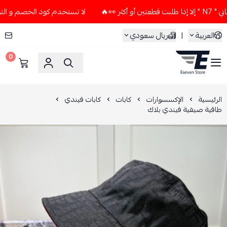
🔥
لا تستخدم كود الخصم و التوصيل المجاني " N7 " إلا إذا طلب
العربية
|
ريال سعودي
0
ESEVEN STORE
الرئيسية
الإكسسوارات
كابات
كابات فيندي
طاقية صيفية فيندي بلاك