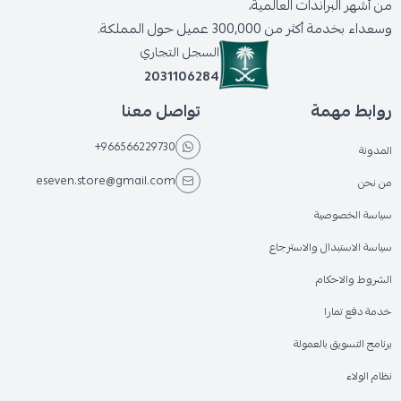
من أشهر البراندات العالمية،
وسعداء بخدمة أكثر من 300,000 عميل حول المملكة.
السجل التجاري
2031106284
روابط مهمة
تواصل معنا
+966566229730
المدونة
eseven.store@gmail.com
من نحن
سياسة الخصوصية
سياسة الاستبدال والاسترجاع
الشروط والاحكام
خدمة دفع تمارا
برنامج التسويق بالعمولة
نظام الولاء