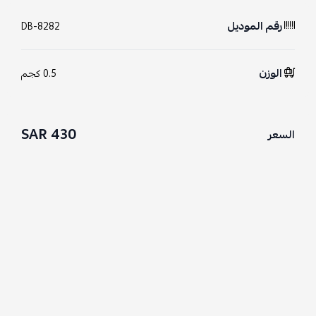
رقم الموديل
DB-8282
الوزن
0.5 كجم
430 SAR
السعر