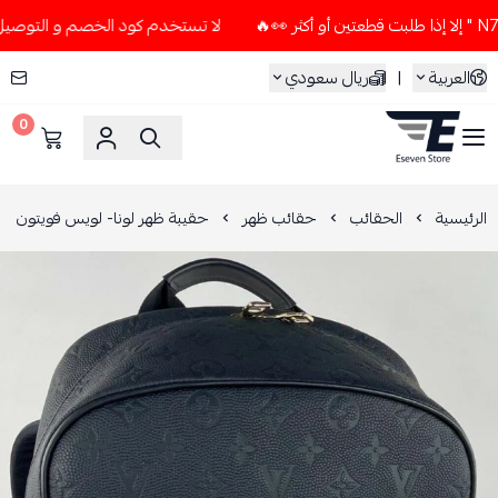
لا تستخدم كود الخصم و التوصيل المجاني " N7 " إلا إذا طلبت قطعتين
العربية
|
ريال سعودي
0
ESEVEN STORE
الرئيسية
الحقائب
حقائب ظهر
حقيبة ظهر لونا- لويس فويتون