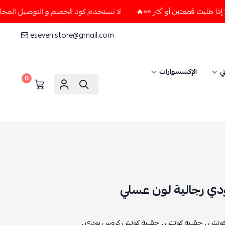
لا تستخدم كود الخصم و التوصيل المجاني " N7 " إلا إذا طلبت قطعتين أو أكثر 👀🔥
eseven.store@gmail.com
ي
الإكسسوارات
0
ي رجالية لون عسلي
وتش ,
حقيبة كوتش ,
حقيبة كوتش كروس بودي ,