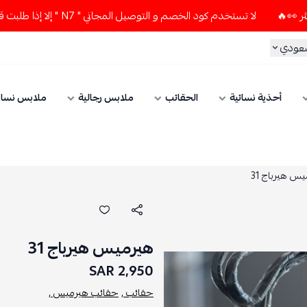
لا تستخدم كود الخصم و التوصيل المجاني " N7 " إلا إذا طلبت قطعتين أو أكثر 👀🔥
سعودي
أحذية نسائية
الحقائب
ملابس رجالية
ملابس نسائ
س هيرباج 31
هيرميس هيرباج 31
2,950 SAR
حقائب ,
حقائب هيرميس ,