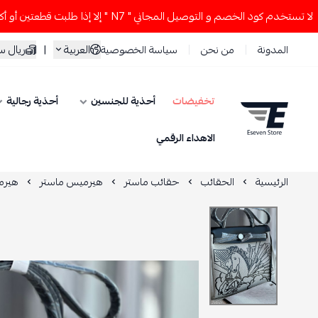
 كود الخصم و التوصيل المجاني " N7 " إلا إذا طلبت قطعتين أو أكثر 👀🔥
العربية
|
ريال 
المدونة
من نحن
سياسة الخصوصية
تخفيضات
أحذية للجنسين
أحذية رجالية
ESEVEN STORE
الاهداء الرقمي
الرئيسية
الحقائب
حقائب ماستر
هيرميس ماستر
هيرمي