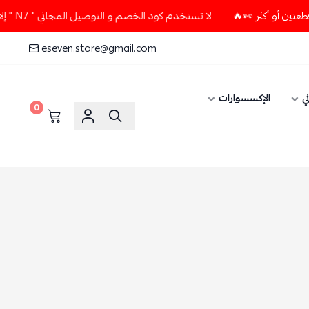
لا تستخدم كود الخصم و التوصيل المجاني " N7 " إلا إذا طلبت قطعتين أو أكثر 👀🔥
eseven.store@gmail.com
ي
الإكسسوارات
0