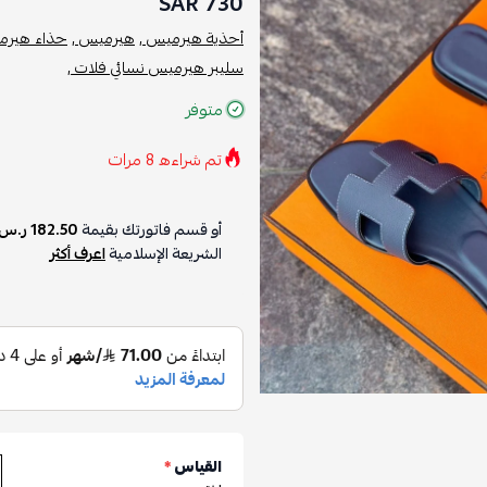
730 SAR
أحذية هيرميس ,
هيرميس ,
حذاء هيرم
سليبر هيرميس نسائي فلات ,
متوفر
تم شراءه
8
مرات
أو قسم فاتورتك بقيمة
182.50 ر.س
الشريعة الإسلامية
اعرف أكثر
القياس
*