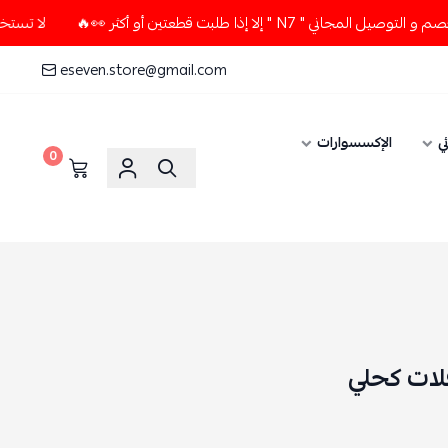
" إلا إذا طلبت قطعتين أو أكثر 👀🔥
لا تستخدم كود الخصم و ال
eseven.store@gmail.com
ي
الإكسسوارات
0
لات كحلي