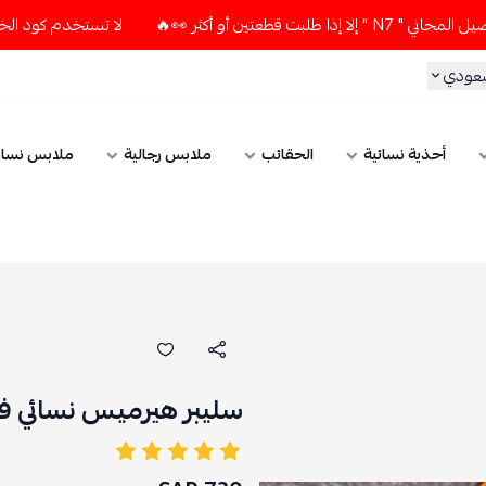
ن أو أكثر 👀🔥
لا تستخدم كود الخصم و التوصيل المجاني " N7 
سعودي
أحذية نسائية
الحقائب
ملابس رجالية
ملابس نسائ
سليبر هيرميس نسائي ف