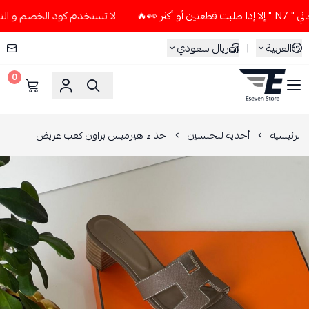
🔥
لا تستخدم كود الخصم و التوصيل المجاني " N7 " إلا إذا طلب
العربية
|
ريال سعودي
0
ESEVEN STORE
الرئيسية
أحذية للجنسين
حذاء هيرميس براون كعب عريض