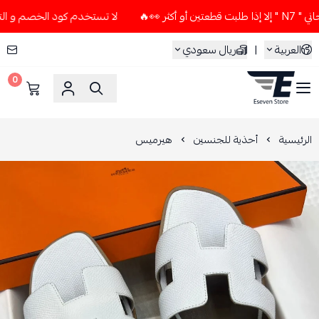
🔥
لا تستخدم كود الخصم و التوصيل المجاني " N7 " إلا إذا طل
العربية
|
ريال سعودي
0
ESEVEN STORE
الرئيسية
أحذية للجنسين
هيرميس