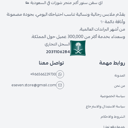
اي سفن ستور أكبر متجر شوزات في السعودية 👟
يقدّم ملابس رجالية ونسائية تناسب احتياجك اليومي، بجودة مضمونة
وأناقة دائمة ✨
من أشهر البراندات العالمية،
وسعداء بخدمة أكثر من 300,000 عميل حول المملكة.
السجل التجاري
2031106284
روابط مهمة
تواصل معنا
+966566229730
المدونة
eseven.store@gmail.com
من نحن
سياسة الخصوصية
سياسة الاستبدال والاسترجاع
الشروط والاحكام
خدمة دفع تمارا