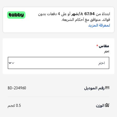
مقاس
*
اختر
رقم الموديل
BD-234960
الوزن
0.5 كجم