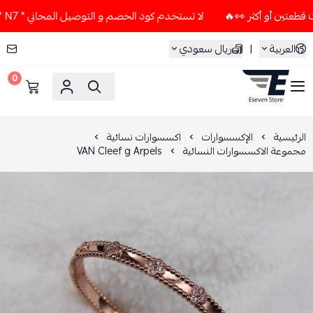
لا تستخدم كود الخصم و التوصيل المجاني " N7 " إلا إذا طلبت قطعتين أو أكثر 👀🔥
العربية
|
ريال سعودي
0
ESEVEN STORE
الرئيسية
الإكسسوارات
اكسسوارات نسائية
مجموعة الاكسسوارات النسائية
VAN CIeef g Arpels