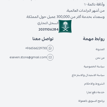
وأناقة دائمة ✨
من أشهر البراندات العالمية،
وسعداء بخدمة أكثر من 300,000 عميل حول المملكة.
السجل التجاري
2031106284
روابط مهمة
تواصل معنا
+966566229730
المدونة
eseven.store@gmail.com
من نحن
سياسة الخصوصية
سياسة الاستبدال والاسترجاع
الشروط والاحكام
خدمة دفع تمارا
برنامج التسويق بالعمولة