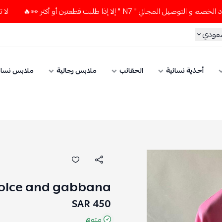
ي " N7 " إلا إذا طلبت قطعتين أو أكثر 👀🔥
لا تستخدم كود ال
سعودي
أحذية نسائية
الحقائب
ملابس رجالية
ملابس نسائ
olce and gabbana
450 SAR
متوفر