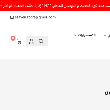
خصم و التوصيل المجاني " N7 " إلا إذا طلبت قطعتين أو أكثر 👀🔥
eseven.store@gmail.com
ي
الإكسسوارات
0
d