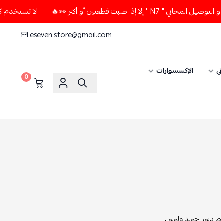
ت قطعتين أو أكثر 👀🔥
لا تستخدم كود الخصم و التوصيل المجاني
eseven.store@gmail.com
ي
الإكسسوارات
0
ط ديور جولد ولولو ,