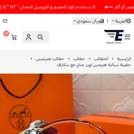
لا تستخدم كود الخصم و التوصيل المجاني " N7 " إلا إذا طلبت قطعتين أو أكثر 👀🔥
العربية
|
ريال سعودي
0
ESEVEN STORE
الرئيسية
الحقائب
حقائب
حقائب هيرميس
حقيبة نسائية هيرمس لون عنابي مع سكارف