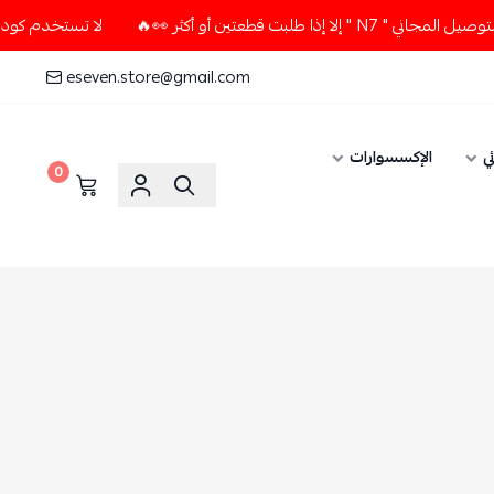
عتين أو أكثر 👀🔥
لا تستخدم كود الخصم و التوصيل المجاني " 
eseven.store@gmail.com
ي
الإكسسوارات
0