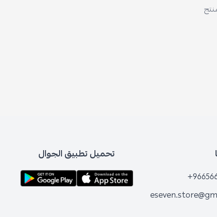
منتج
تحميل تطبيق الجوال
+96656
eseven.store@gm