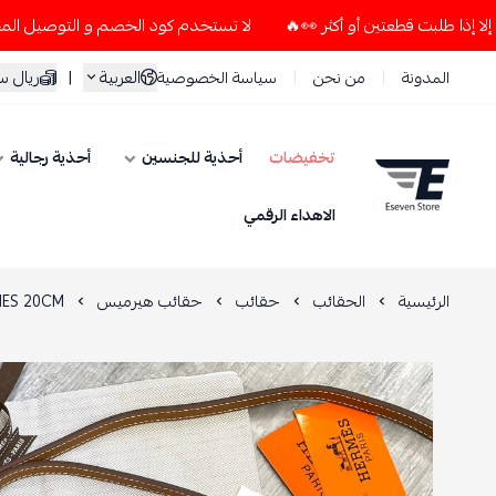
لا تستخدم كود الخصم و التوصيل المجاني " N7 " إلا إذا طلبت قطعتين أو أكثر 👀🔥
العربية
|
ريال 
المدونة
من نحن
سياسة الخصوصية
تخفيضات
أحذية للجنسين
أحذية رجالية
ESEVEN STORE
الاهداء الرقمي
الرئيسية
الحقائب
حقائب
حقائب هيرميس
ES 20CM