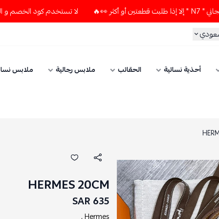
لا تستخدم كود الخصم و التوصيل المجاني " N7 " إلا إذا طلبت قط
سعودي
أحذية نسائية
الحقائب
ملابس رجالية
ملابس نسائ
HERM
HERMES 20CM
635 SAR
Hermes ,