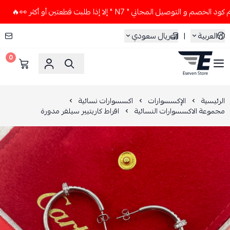
توصيل المجاني " N7 " إلا إذا طلبت قطعتين أو أكثر 👀🔥
لا ت
العربية
|
ريال سعودي
0
ESEVEN STORE
الرئيسية
الإكسسوارات
اكسسوارات نسائية
مجموعة الاكسسوارات النسائية
اقراط كاريتيير سيلفر مدورة