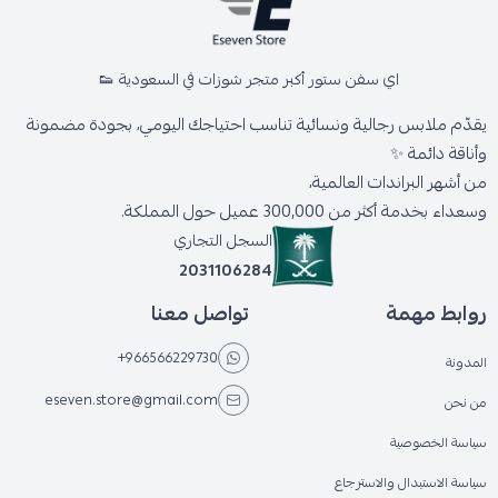
اي سفن ستور أكبر متجر شوزات في السعودية 👟
يقدّم ملابس رجالية ونسائية تناسب احتياجك اليومي، بجودة مضمونة
وأناقة دائمة ✨
من أشهر البراندات العالمية،
وسعداء بخدمة أكثر من 300,000 عميل حول المملكة.
السجل التجاري
2031106284
روابط مهمة
تواصل معنا
+966566229730
المدونة
eseven.store@gmail.com
من نحن
سياسة الخصوصية
سياسة الاستبدال والاسترجاع