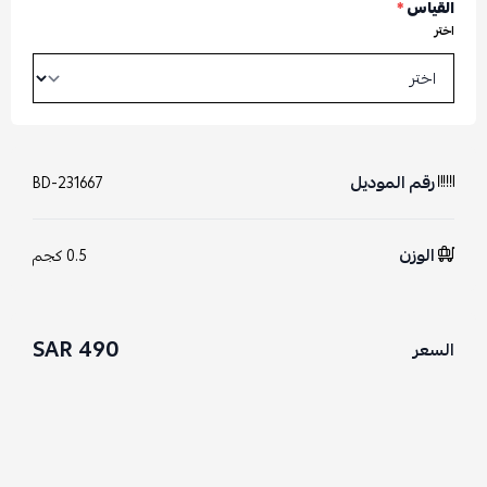
القياس
*
اختر
رقم الموديل
BD-231667
الوزن
0.5 كجم
490 SAR
السعر