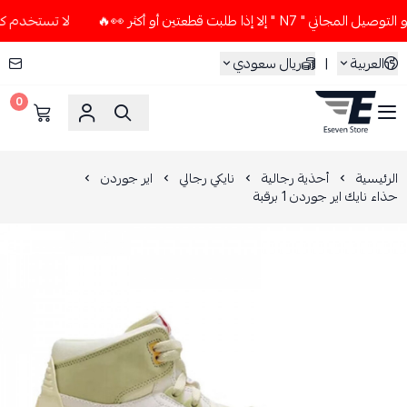
ا إذا طلبت قطعتين أو أكثر 👀🔥
لا تستخدم كود الخصم و التوصي
العربية
|
ريال سعودي
0
ESEVEN STORE
الرئيسية
أحذية رجالية
نايكي رجالي
اير جوردن
حذاء نايك اير جوردن 1 برقبة