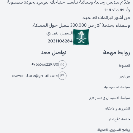
يقدّم ملابس رجالية ونسائية تناسب احتياجك اليومي، بجودة مضمونة
وأناقة دائمة ✨
من أشهر البراندات العالمية،
وسعداء بخدمة أكثر من 300,000 عميل حول المملكة.
السجل التجاري
2031106284
روابط مهمة
تواصل معنا
+966566229730
المدونة
eseven.store@gmail.com
من نحن
سياسة الخصوصية
سياسة الاستبدال والاسترجاع
الشروط والاحكام
خدمة دفع تمارا
برنامج التسويق بالعمولة