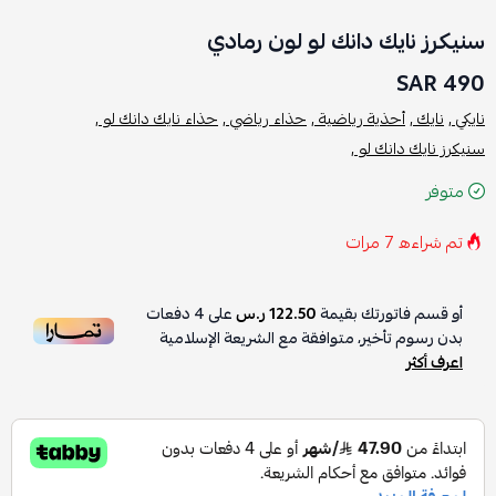
سنيكرز نايك دانك لو لون رمادي
490 SAR
نايكي ,
نايك ,
أحذية رياضية ,
حذاء رياضي ,
حذاء نايك دانك لو ,
سنيكرز نايك دانك لو ,
متوفر
تم شراءه
7
مرات
أو قسم فاتورتك بقيمة
122.50 ر.س
على
4
دفعات
بدون رسوم تأخير، متوافقة مع الشريعة الإسلامية
اعرف أكثر