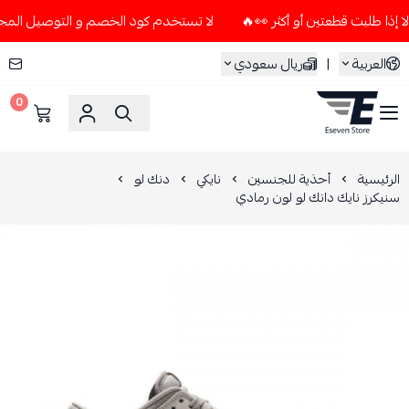
لا تستخدم كود الخصم و التوصيل المجاني " N7 " إلا إذا طلبت قطعتين أو أكثر 👀
العربية
|
ريال سعودي
0
ESEVEN STORE
الرئيسية
أحذية للجنسين
نايكي
دنك لو
سنيكرز نايك دانك لو لون رمادي