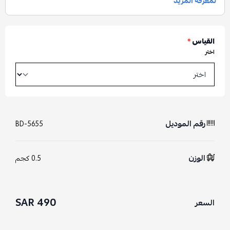
القياس
*
اختر
رقم الموديل
BD-5655
الوزن
0.5 كجم
490 SAR
السعر