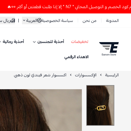
 المجاني " N7 " إلا إذا طلبت قطعتين أو أكثر 👀🔥
لا تستخدم 
العربية
|
ريال 
المدونة
من نحن
سياسة الخصوصية
تخفيضات
أحذية للجنسين
أحذية رجالية
ESEVEN STORE
الاهداء الرقمي
الرئيسية
الإكسسوارات
اكسسوار شعر فيندي لون ذهبي