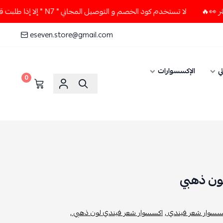
لا تستخدم كود الخصم و التوصيل المجاني " N7 " إلا إذا طلبت قطعتين أو أكثر 👀🔥
eseven.store@gmail.com
ي
الإكسسوارات
0
ون ذهبي
سسوار شعر فيندي ,
اكسسوار شعر فيندي لون ذهبي ,