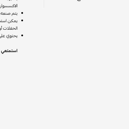
الاكسسوار.
يتم صنعه م
يمكن استخد
الحفلات أو
يحتوي على
استمتعي ب