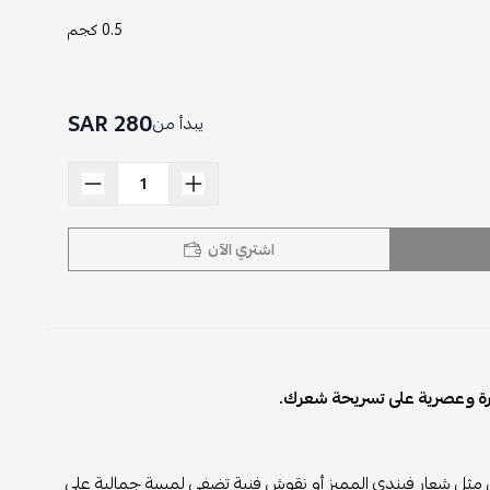
0.5 كجم
280 SAR
يبدأ من
اشتري الآن
رة وعصرية على تسريحة شعرك.
 مثل شعار فيندي المميز أو نقوش فنية تضفي لمسة جمالية على