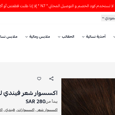
كود الخصم و التوصيل المجاني " N7 " إلا إذا طلبت قطعتين أو أكثر 👀🔥
سعودي
أحذية نسائية
الحقائب
ملابس رجالية
ملابس نسائ
اكسسوار شعر فيندي ل
280 SAR
يبدأ من
اكسسوار شعر ,
اكسسوارات ,
فيندي ,
اك