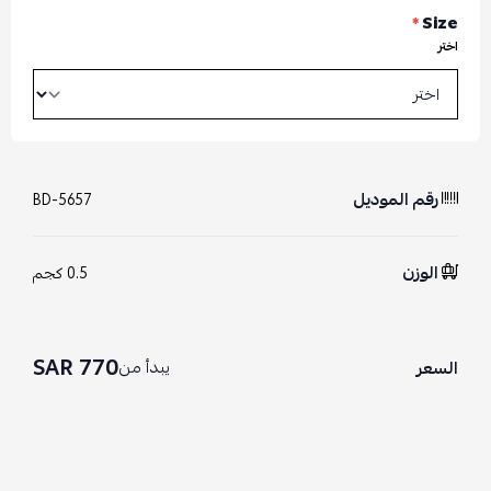
*
Size
اختر
رقم الموديل
BD-5657
الوزن
0.5 كجم
770 SAR
يبدأ من
السعر