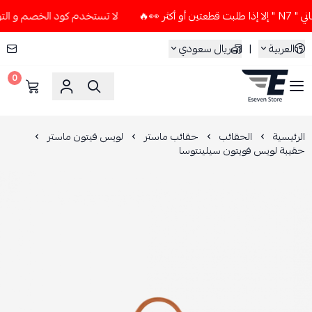
🔥
لا تستخدم كود الخصم و التوصيل المجاني " N7 " إلا إذا ط
العربية
|
ريال سعودي
0
ESEVEN STORE
الرئيسية
الحقائب
حقائب ماستر
لويس فيتون ماستر
حقيبة لويس فويتون سيلينتوسا