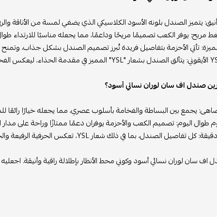
ارين صندل اف سان لوران نسائي أسود؟
 تضاهى: يجمع بين البساطة والفخامة بأسلوب عصري، مما يجعله خيارًا رائعًا لل
م طوال اليوم: تصميم الكعب والأحزمة يوفران دعمًا ممتازًا وراحة على مدار ال
اصيل الصندل، بما في ذلك شعار YSL، تعكس الحرفية الرفيعة والجودة التي تشتهر بها سان لوران.
 اف سان لوران نسائي أسود وكوني محط الأنظار بإطلالة راقية وأنيقة. اجعلي