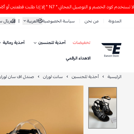
ود الخصم و التوصيل المجاني " N7 " إلا إذا طلبت قطعتين أو أكثر 👀🔥
العربية
|
ريال 
المدونة
من نحن
سياسة الخصوصية
تخفيضات
أحذية للجنسين
أحذية رجالية
ESEVEN STORE
الاهداء الرقمي
الرئيسية
أحذية للجنسين
سانت لوران
صندل اف سان لوران