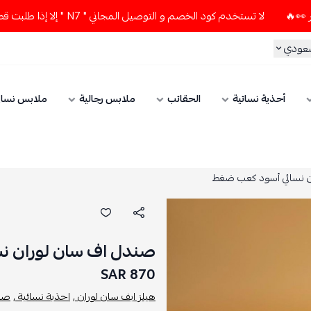
لا تستخدم كود الخصم و التوصيل المجاني " N7 " إلا إذا طلبت قطعتين أو أكثر 👀🔥
سعودي
أحذية نسائية
الحقائب
ملابس رجالية
ملابس نسائ
 نسائي أسود كعب ضغط
صندل اف سان لوران ن
870 SAR
هيلز ايف سان لوران ,
احذية نسائية ,
صند