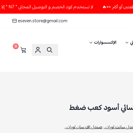
لا تستخدم كود الخصم و التوصيل المجاني " N7 " إلا إذا طلبت قطعتين أو أكثر 👀🔥
eseven.store@gmail.com
ي
الإكسسوارات
0
سائي أسود كعب ضغط
ل سانت لوران ,
صندل اف سان لوران ,