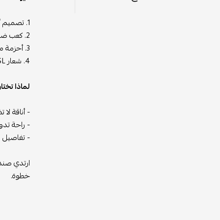
1. تصميم أنيق: يتميز الصندل بلونه الأسود الكلاسيكي الذي يضفي لمسة من الأناقة والرقي على أي إطلالة.
2. كعب ضغط مريح: يوفر الكعب تصميمًا مريحًا وداعمًا، مما يجعله مناسبًا للارتداء طوال اليوم دون الشعور بالإجهاد.
3. أحزمة مميزة: تأتي الأحزمة بتفاصيل فريدة تُبرز تصميم الصندل بشكل جذاب، وتمنح القدم دعمًا إضافيًا وراحة فائقة.
4. شعار YSL الأيقوني: يتألق الصندل بشعار "YSL" المميز في مقدمة الحذاء، ليعكس الفخامة والتفرد الذي تشتهر به دار سان لوران.
لماذا تخت
- أناقة لا
- راحة تدو
- تفاصيل دقيقة: كل تف
ارتدي صندل
خطوة.