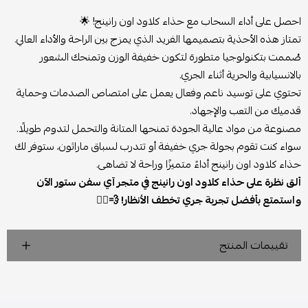
احصل على أداء السحاب مع حذاء كلاود اون رانينج! 🌟
تمتاز هذه الأحذية بتصميمها الفريد الذي يمزج بين الراحة والأداء العالي.
صُممت بتكنولوجيا متطورة لتكون خفيفة الوزن وتمنحك الشعور
بالانسيابية والحرية أثناء الجري.
تحتوي على توسيد ناعم وفعال يعمل على امتصاص الصدمات وحماية
قدميك من التعب والإجهاد.
مصنوعة من مواد عالية الجودة تمنحها المتانة والتحمل لتدوم طويلًا.
سواء كنت تقوم بجولة جري خفيفة أو تتدرب لسباق ماراثون، ستوفر لك
حذاء كلاود اون رانينج أداءً متميزًا وراحة لا تضاهى.
ألق نظرة على حذاء كلاود اون رانينج في متجر آي سفن ستور الآن
واستمتع بأفضل تجربة جري تخطف الأنظار! 💨🏃‍♂️
تقييمات المنتج