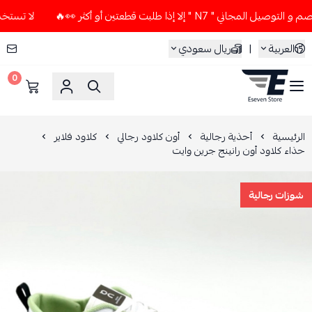
 N7 " إلا إذا طلبت قطعتين أو أكثر 👀🔥
لا تستخدم كود الخصم 
العربية
|
ريال سعودي
0
ESEVEN STORE
الرئيسية
أحذية رجالية
أون كلاود رجالي
كلاود فلاير
حذاء كلاود أون رانينج جرين وايت
شوزات رجالية