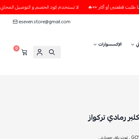
لا تستخدم كود الخصم و التوصيل المجاني " N7 " إلا إذا طلبت قطعتين أو أكثر 👀🔥
eseven.store@gmail.com
ي
الإكسسوارات
0
لير رمادي تركواز
GOY
توت باق جويارد ,