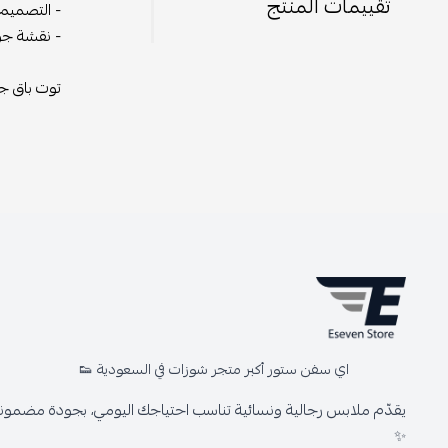
تقييمات المنتج
- التصميم 
- نقشة جوي
توت باق جوي
اي سفن ستور أكبر متجر شوزات في السعودية 👟
يقدّم ملابس رجالية ونسائية تناسب احتياجك اليومي، بجودة مضمونة 
✨