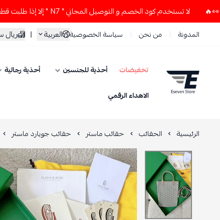
لا تستخدم كود الخصم و التوصيل المجاني " N7 " إلا إذا طلبت قطعتين أو أكثر 👀🔥
العربية
|
ريال 
المدونة
من نحن
سياسة الخصوصية
تخفيضات
أحذية للجنسين
أحذية رجالية
ESEVEN STORE
الاهداء الرقمي
الرئيسية
الحقائب
حقائب ماستر
حقائب جويارد ماستر