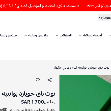
لا تستخدم كود الخصم و التوصيل المجاني " N7 " إلا إذا طلبت قطعتين أو أكثر 👀🔥
سعودي
أحذية نسائية
الحقائب
ملابس رجالية
ملابس نسائ
توت باق جويارد بواتييه كلير رمادي تركواز
توت باق جويارد بواتييه ك
1,700 SAR
يبدأ من
حقيبة جويارد ,
شنطة يد جويارد ,
ARD ,