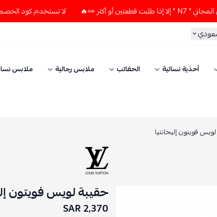
🔥
لا تستخدم كود الخصم و التوصيل المجاني " N7 " إلا إذا طلب
سعودي
أحذية نسائية
الحقائب
ملابس رجالية
ملابس نسائ
ويس فويتون إليجانتيا
حقيبة لويس فويتون إلي
2,370 SAR