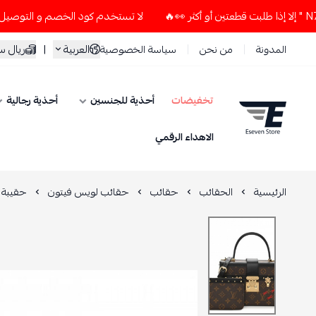
لا تستخدم كود الخصم و التوصيل المجاني " N7 " إلا إذا طلبت قطعتين أو أكثر 👀
العربية
|
ريال 
المدونة
من نحن
سياسة الخصوصية
تخفيضات
أحذية للجنسين
أحذية رجالية
ESEVEN STORE
الاهداء الرقمي
الرئيسية
الحقائب
حقائب
حقائب لويس فيتون
حقيبة ل