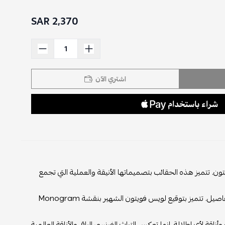
2,370 SAR
اشتري الآن
. تتميز هذه الحقائب بتصميماتها الأنيقة والعملية التي تجمع
تصنع حقائب لويس فويتون من مواد فاخرة، وتتميز بالحرفية العالية والجودة الفائقة للتفاصيل. تتميز بتوقيع لويس فويتون الشهير بنقشة Monogram
 لأي إطلالة. إنها تعكس التراث الفرنسي الراقي والأناقة العالمية،