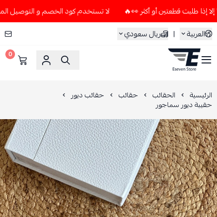
لا تستخدم كود الخصم و التوصيل المجاني " N7 " إلا إذا طلبت قطعتين أو أكثر
العربية
|
ريال سعودي
0
ESEVEN STORE
الرئيسية
الحقائب
حقائب
حقائب ديور
حقيبة ديور سماجور