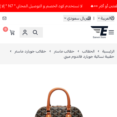
لا تستخدم كود الخصم و التوصيل المجاني " N7 " إلا إذا طلبت قطعتين أو أكثر 👀🔥
العربية
|
ريال سعودي
0
ESEVEN STORE
الرئيسية
الحقائب
حقائب ماستر
حقائب جويارد ماستر
حقيبة نسائية جويارد فاندوم ميني