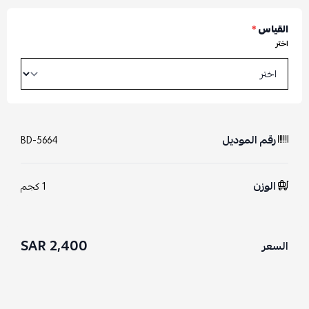
القياس
*
اختر
رقم الموديل
BD-5664
الوزن
1 كجم
2,400 SAR
السعر