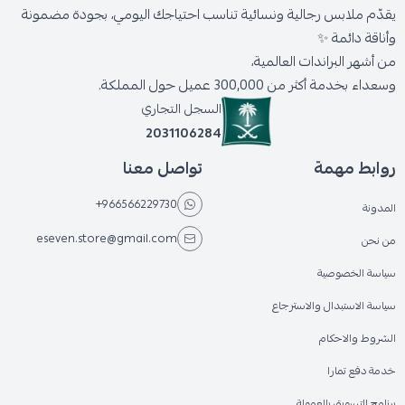
يقدّم ملابس رجالية ونسائية تناسب احتياجك اليومي، بجودة مضمونة
وأناقة دائمة ✨
من أشهر البراندات العالمية،
وسعداء بخدمة أكثر من 300,000 عميل حول المملكة.
السجل التجاري
2031106284
روابط مهمة
تواصل معنا
+966566229730
المدونة
eseven.store@gmail.com
من نحن
سياسة الخصوصية
سياسة الاستبدال والاسترجاع
الشروط والاحكام
خدمة دفع تمارا
برنامج التسويق بالعمولة