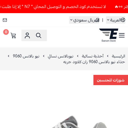
لا تستخدم كود الخصم و التوصيل المجاني " N7 " إلا إذا طلبت قطعتين أو أكثر 👀🔥
العربية
|
ريال سعودي
0
ESEVEN STORE
الرئيسية
أحذية نسائية
نيوبالانس نسائي
نيو بالانس 9060
حذاء نيو بالانس 9060 ران كلاود جريه
شوزات للجنسين