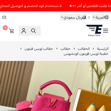
لا تستخدم كود الخصم و التوصيل المجاني " N7 " إلا إذا طلبت قطعتين أو أكثر 👀🔥
العربية
|
ريال سعودي
0
ESEVEN STORE
الرئيسية
الحقائب
حقائب
حقائب لويس فيتون
حقيبة لويس فويتون كونشيوس