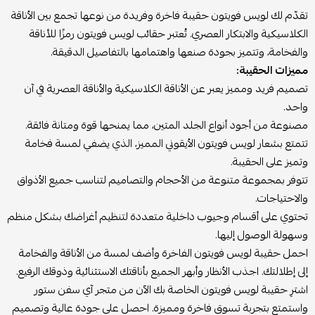
تقدّم لك لويس فويتون حقيبة فاخرة وفريدة من نوعها تجمع بين الأناقة
الكلاسيكية والابتكار العصري. تُعتبر حقائب لويس فويتون رمزًا للأناقة
والفخامة، وتتميز بجودة صنعها واهتمامها بالتفاصيل الدقيقة.
مميزات الحقيبة:
تصميم فريد ومميز يعبر عن الأناقة الكلاسيكية والأناقة العصرية في آن
واحد.
مصنوعة من أجود أنواع الجلد المتين، مما يمنحها قوة ومتانة فائقة.
تتمتع بشعار لويس فويتون الأيقوني المميز، الذي يضفي لمسة فخامة
وتميز على الحقيبة.
تتوفر بمجموعة متنوعة من الأحجام والتصاميم لتناسب جميع الأذواق
والاحتياجات.
تحتوي على أقسام وجيوب داخلية متعددة لتنظيم أغراضك بشكل منظم
وسهولة الوصول إليها.
احمل حقيبة لويس فويتون الفاخرة وأضف لمسة من الأناقة والفخامة
إلى إطلالتك. اجذب الأنظار وأبهر الجميع بأناقتك الاستثنائية وذوقك الرفيع.
اشترِ حقيبة لويس فويتون الخاصة بك الآن من متجر آي سفن ستور
واستمتع بتجربة تسوق فاخرة ومميزة. احصل على جودة عالية وتصميم