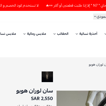
لا تستخدم كود الخصم و التوصيل المجاني " N7 " إلا إذا طلبت قطع
سعودي
أحذية نسائية
الحقائب
ملابس رجالية
ملابس نسائ
 لوران هوبو
سان لوران هوبو
2,550 SAR
حقائب ,
حقائب سان لوران ,