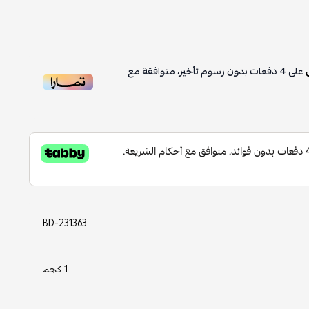
على
4
دفعات بدون رسوم تأخير، متوافقة مع
BD-231363
1 كجم