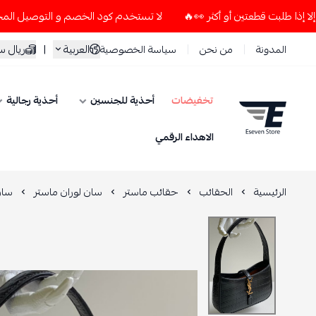
لا تستخدم كود الخصم و التوصيل المجاني " N7 " إلا إذا طلبت قطعتين أو أكثر 👀🔥
العربية
|
ريال 
المدونة
من نحن
سياسة الخصوصية
تخفيضات
أحذية للجنسين
أحذية رجالية
ESEVEN STORE
الاهداء الرقمي
الرئيسية
الحقائب
حقائب ماستر
سان لوران ماستر
سان