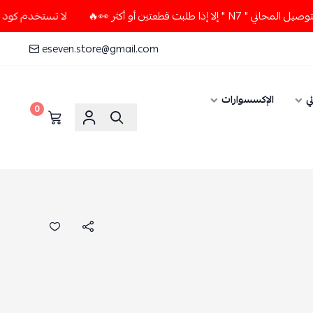
تين أو أكثر 👀🔥
لا تستخدم كود الخصم و التوصيل المجاني " 7
eseven.store@gmail.com
ي
الإكسسوارات
0