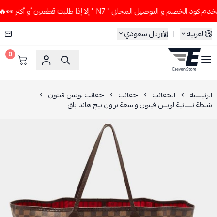
صم و التوصيل المجاني " N7 " إلا إذا طلبت قطعتين أو أكثر 👀🔥
العربية
|
ريال سعودي
0
ESEVEN STORE
الرئيسية
الحقائب
حقائب
حقائب لويس فيتون
شنطة نسائية لويس فيتون واسعة براون بيج هاند باق