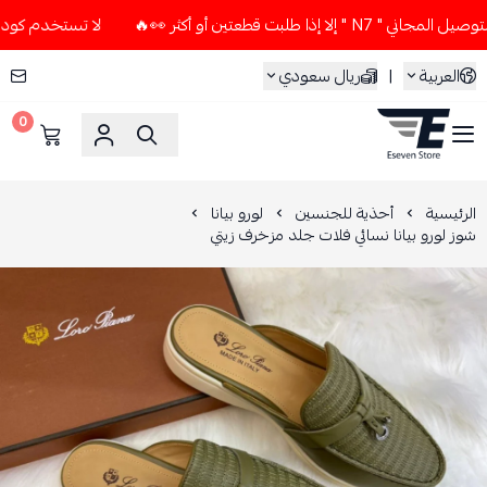
 طلبت قطعتين أو أكثر 👀🔥
لا تستخدم كود الخصم و التوصيل ال
العربية
|
ريال سعودي
0
ESEVEN STORE
الرئيسية
أحذية للجنسين
لورو بيانا
شوز لورو بيانا نسائي فلات جلد مزخرف زيتي