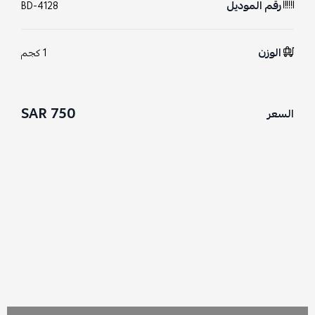
رقم الموديل
BD-4128
الوزن
1 كجم
750 SAR
السعر