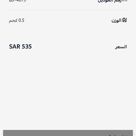
رقم الموديل
BD-4073
الوزن
0.5 كجم
535 SAR
السعر