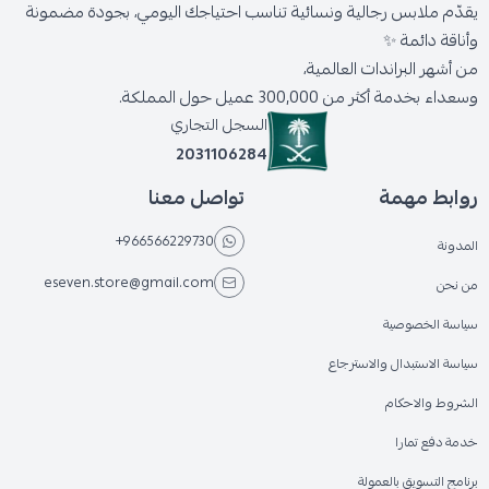
يقدّم ملابس رجالية ونسائية تناسب احتياجك اليومي، بجودة مضمونة
وأناقة دائمة ✨
من أشهر البراندات العالمية،
وسعداء بخدمة أكثر من 300,000 عميل حول المملكة.
السجل التجاري
2031106284
روابط مهمة
تواصل معنا
+966566229730
المدونة
eseven.store@gmail.com
من نحن
سياسة الخصوصية
سياسة الاستبدال والاسترجاع
الشروط والاحكام
خدمة دفع تمارا
برنامج التسويق بالعمولة