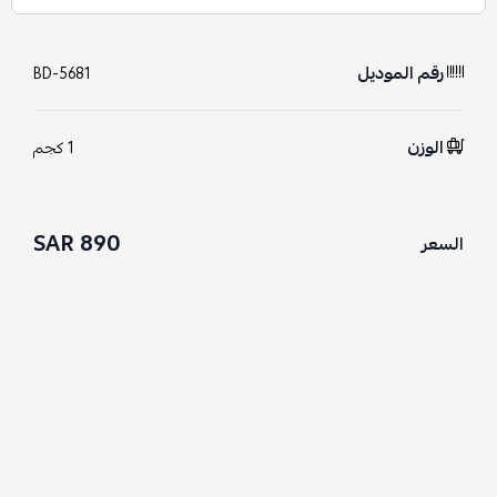
رقم الموديل
BD-5681
الوزن
1 كجم
890 SAR
السعر