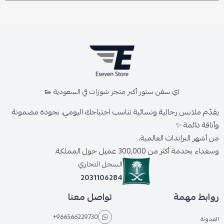
اي سفن ستور أكبر متجر شوزات في السعودية 👟
يقدّم ملابس رجالية ونسائية تناسب احتياجك اليومي، بجودة مضمونة
وأناقة دائمة ✨
من أشهر البراندات العالمية،
وسعداء بخدمة أكثر من 300,000 عميل حول المملكة.
السجل التجاري
2031106284
روابط مهمة
تواصل معنا
+966566229730
المدونة