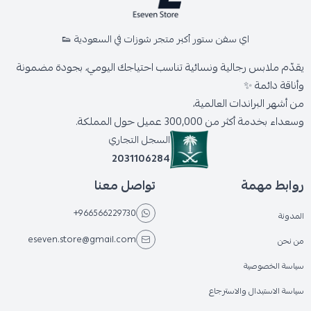
اي سفن ستور أكبر متجر شوزات في السعودية 👟
يقدّم ملابس رجالية ونسائية تناسب احتياجك اليومي، بجودة مضمونة
وأناقة دائمة ✨
من أشهر البراندات العالمية،
وسعداء بخدمة أكثر من 300,000 عميل حول المملكة.
السجل التجاري
2031106284
روابط مهمة
تواصل معنا
+966566229730
المدونة
eseven.store@gmail.com
من نحن
سياسة الخصوصية
سياسة الاستبدال والاسترجاع