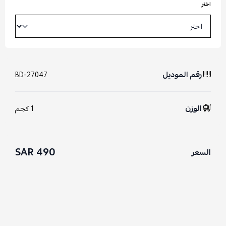
اختر
رقم الموديل
BD-27047
الوزن
1 كجم
490 SAR
السعر