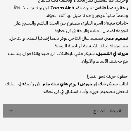
وجريئة، مع تفاصيل تميز الحذاء وتجعله لافتاً للأنظار.
راحة ودعماً فائقين:
مزود بتقنية
Zoom Air
التي توفر توسيدًا فائقًا
ودعماً مثالياً لتوفير راحة لا مثيل لها أثناء الحركة.
خامات متينة:
الجزء العلوي مصنوع من الجلد الناعم والنسيج عالي
الجودة لضمان المتانة والراحة في كل خطوة.
تصميم مميز:
تصميم عالي الكاحل يوفر دعماً إضافياً للقدم والكاحل،
مما يجعله مثاليًا للأنشطة الرياضية اليومية.
مرونة في التنسيق:
سنيكر مثالي للإطلالات الرياضية والكاجوال، يتناسب
مع مختلف الأنماط والألوان.
خطوة جريئة نحو التميز!
اطلب
سنيكر نايك إير جوردن 1 زوم هاي بينك جليز
الآن وأضفه إلى سلتك
لتحظى بتصميم جريء وأداء استثنائي في كل لحظة!
تقييمات المنتج