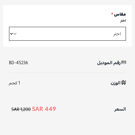
مقاس
*
اختر
رقم الموديل
BD-45236
الوزن
1 كجم
449 SAR
السعر
1,200 SAR