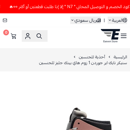
وصيل المجاني " N7 " إلا إذا طلبت قطعتين أو أكثر 👀🔥
لا تس
العربية
|
ريال سعودي
0
ESEVEN STORE
الرئيسية
أحذية للجنسين
سنيكر نايك اير جوردن 1 زوم هاي بينك جليز للجنسين