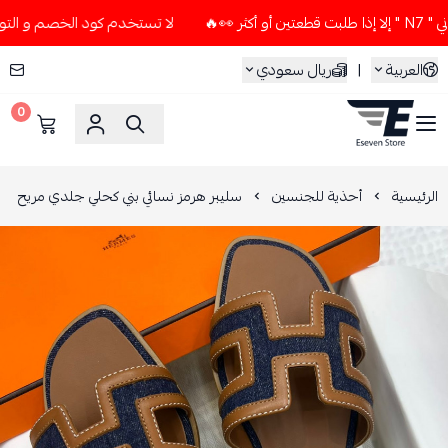
لا تستخدم كود الخصم و التوصيل المجاني " N7 " إلا إذا طلبت ق
العربية
|
ريال سعودي
0
ESEVEN STORE
الرئيسية
أحذية للجنسين
سليبر هرمز نسائي بني كحلي جلدي مريح