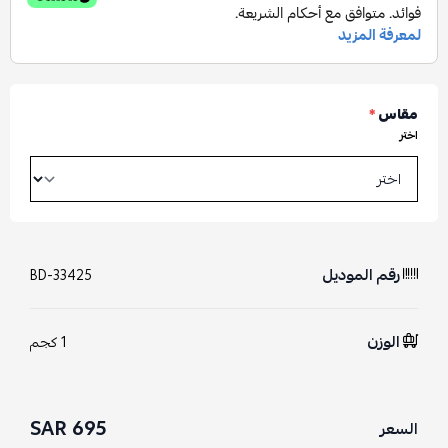
مقاس
*
اختر
رقم الموديل
BD-33425
الوزن
1 كجم
695 SAR
السعر