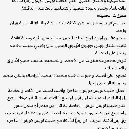
الكلاسيكية والابتكار العصري. تُعتبر حقائب لويس فويتون رمزًا للأناقة
والفخامة، وتتميز بجودة صنعها واهتمامها بالتفاصيل الدقيقة.
مميزات الحقيبة:
تصميم فريد ومميز يعبر عن الأناقة الكلاسيكية والأناقة العصرية في آن
واحد.
مصنوعة من أجود أنواع الجلد المتين، مما يمنحها قوة ومتانة فائقة.
تتمتع بشعار لويس فويتون الأيقوني المميز، الذي يضفي لمسة فخامة
وتميز على الحقيبة.
تتوفر بمجموعة متنوعة من الأحجام والتصاميم لتناسب جميع الأذواق
والاحتياجات.
تحتوي على أقسام وجيوب داخلية متعددة لتنظيم أغراضك بشكل منظم
وسهولة الوصول إليها.
احمل حقيبة لويس فويتون الفاخرة وأضف لمسة من الأناقة والفخامة
إلى إطلالتك. اجذب الأنظار وأبهر الجميع بأناقتك الاستثنائية وذوقك الرفيع.
اشترِ حقيبة لويس فويتون الخاصة بك الآن من متجر آي سفن ستور
واستمتع بتجربة تسوق فاخرة ومميزة. احصل على جودة عالية وتصميم
راقٍ يبرز أناقتك الفريدة. كن رمزًا للأناقة مع حقيبة لويس فويتون الفاخرة
من آي سفن ستور.