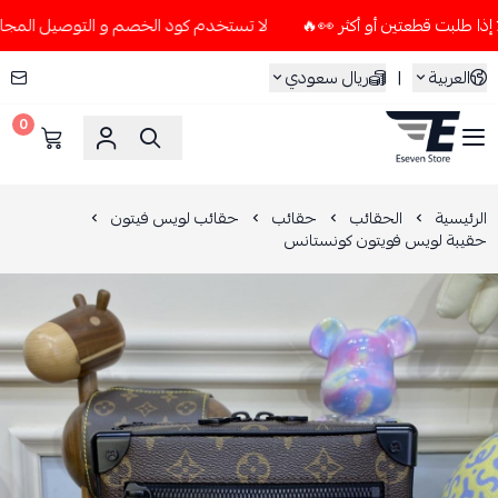
لا تستخدم كود الخصم و التوصيل المجاني " N7 " إلا إذا طلبت قطعتين أو أكثر 👀🔥
العربية
|
ريال سعودي
0
ESEVEN STORE
الرئيسية
الحقائب
حقائب
حقائب لويس فيتون
حقيبة لويس فويتون كونستانس