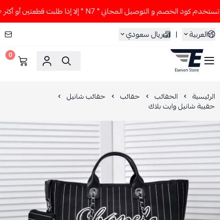
م كود الخصم و التوصيل المجاني " N7 " إلا إذا طلبت قطعتين أو أكثر 👀🔥
العربية
|
ريال سعودي
0
ESEVEN STORE
الرئيسية
الحقائب
حقائب
حقائب شانيل
حقيبة شانيل وايت بلاك