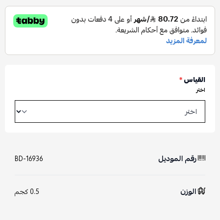
القياس
*
اختر
رقم الموديل
BD-16936
الوزن
0.5 كجم