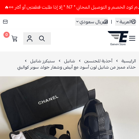
 التوصيل المجاني " N7 " إلا إذا طلبت قطعتين أو أكثر 👀🔥
لا
العربية
|
ريال سعودي
0
ESEVEN STORE
الرئيسية
أحذية للجنسين
شانيل
سنيكرز شانيل
حذاء مميز من شانيل لون أسود مع أبيض وشعار جولد سوبر كواليتي