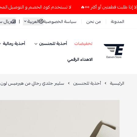
لا تستخدم كود الخصم و التوصيل المجاني " N7 " إلا إذا طلبت قطعتين أو أكثر 👀🔥
العربية
|
ريال 
المدونة
من نحن
سياسة الخصوصية
تخفيضات
أحذية للجنسين
أحذية رجالية
ESEVEN STORE
الاهداء الرقمي
الرئيسية
أحذية للجنسين
سليبر جلدي رجالي من هيرميس لون اب