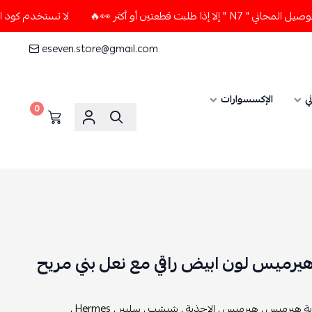
تين أو أكثر 👀🔥
لا تستخدم كود الخصم و التوصيل المجاني " N7
eseven.store@gmail.com
ي
الإكسسوارات
0
يرميس لون ابيض راقي مع نعل بني مريح
ة هيرميس ,
هيرميس ,
الاحذية ,
شبشب ,
سليبر ,
Hermes ,