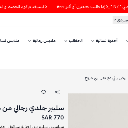
لا تستخدم كود الخصم و التوصيل المجاني " N7 " إلا إذا طلبت قطع
سعودي
أحذية نسائية
الحقائب
ملابس رجالية
ملابس نسائ
يض راقي مع نعل بني مريح
سليبر جلدي رجالي من ه
770 SAR
شباشب ,
سليبرات ,
احذية نسائية ,
احذي