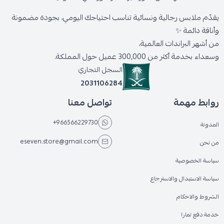
يقدّم ملابس رجالية ونسائية تناسب احتياجك اليومي، بجودة مضمونة
وأناقة دائمة ✨
من أشهر البراندات العالمية،
وسعداء بخدمة أكثر من 300,000 عميل حول المملكة.
السجل التجاري
2031106284
روابط مهمة
تواصل معنا
+966566229730
المدونة
eseven.store@gmail.com
من نحن
سياسة الخصوصية
سياسة الاستبدال والاسترجاع
الشروط والاحكام
خدمة دفع تمارا