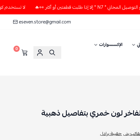
عتين أو أكثر 👀🔥
لا تستخدم كود الخصم و التوصيل المجاني " 7
eseven.store@gmail.com
ي
الإكسسوارات
0
الفاخر لون خمري بتفاصيل ذهبية
ائب يد ,
حقيبة برادا ,