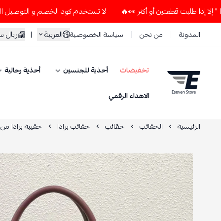
لا تستخدم كود الخصم و التوصيل المجاني " N7 " إلا إذا طلبت قطعتين أو أكثر 👀🔥
العربية
|
ريال 
المدونة
من نحن
سياسة الخصوصية
تخفيضات
أحذية للجنسين
أحذية رجالية
ESEVEN STORE
الاهداء الرقمي
الرئيسية
الحقائب
حقائب
حقائب برادا
حقيبة برادا من