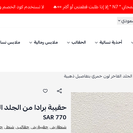
لا تستخدم كود الخصم و التوصيل المجاني " N7 " إلا إذا طلبت قط
سعودي
أحذية نسائية
الحقائب
ملابس رجالية
ملابس نسائ
 الجلد الفاخر لون خمري بتفاصيل ذهبية
حقيبة برادا من الجلد 
770 SAR
شنطة يد ,
حقيبة يد ,
حقائب ,
شنط ,
حق