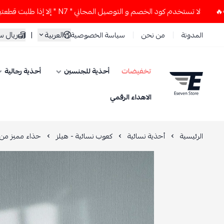
 تستخدم كود الخصم و التوصيل المجاني " N7 " إلا إذا طلبت قطعتين أو أكثر 👀🔥
العربية
|
ريال 
المدونة
من نحن
سياسة الخصوصية
تخفيضات
أحذية للجنسين
أحذية رجالية
ESEVEN STORE
الاهداء الرقمي
الرئيسية
أحذية نسائية
كعوب نسائية - هيلز
حذاء مميز من ب