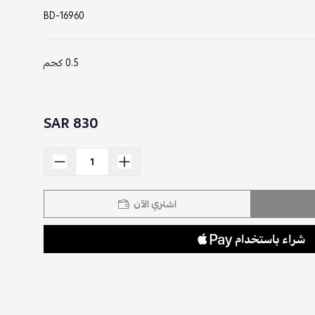
BD-16960
0.5 كجم
830 SAR
اشتري الآن