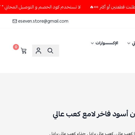
لا تستخدم كود الخصم و التوصيل المجاني " N7 " إلا إذا طلبت قطعتين أو أكثر 👀🔥
eseven.store@gmail.com
ي
الإكسسوارات
0
ن أسود فاخر لامع كعب عالي
ا كعب عالي ,
كعب عالي برادا ,
حذاء كعب عالي برادا ,