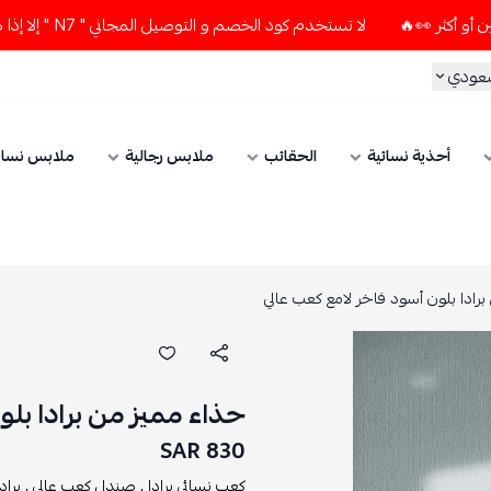
لا تستخدم كود الخصم و التوصيل المجاني " N7 " إلا إذا طلبت قطعتين أو أكثر 👀🔥
سعودي
أحذية نسائية
الحقائب
ملابس رجالية
ملابس نسائ
رادا بلون أسود فاخر لامع كعب عالي
حذاء مميز من برادا بلو
830 SAR
كعب نسائي برادا ,
صندل كعب عالي ,
براد