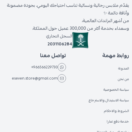
يقدّم ملابس رجالية ونسائية تناسب احتياجك اليومي، بجودة مضمونة
وأناقة دائمة ✨
من أشهر البراندات العالمية،
وسعداء بخدمة أكثر من 300,000 عميل حول المملكة.
السجل التجاري
2031106284
روابط مهمة
تواصل معنا
+966566229730
المدونة
eseven.store@gmail.com
من نحن
سياسة الخصوصية
سياسة الاستبدال والاسترجاع
الشروط والاحكام
خدمة دفع تمارا