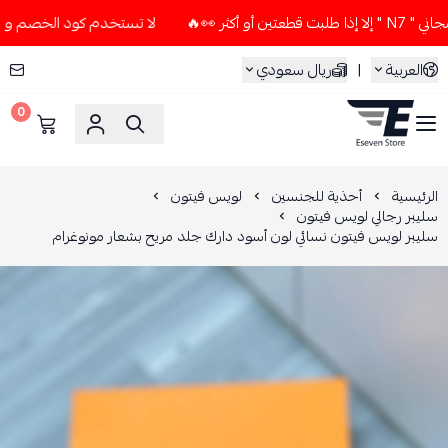
👀🔥
لا تستخدم كود الخصم و التوصيل المجاني " N7 " إلا إذا ط
العربية
|
ريال سعودي
0
ESEVEN STORE
الرئيسية
أحذية للجنسين
لويس فيتون
سليبر رجالي لويس فيتون
سليبر لويس فيتون نسائي لون أسود دارك جلد مريح بشعار مونوغرام