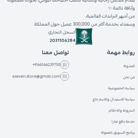
يقدّم ملابس رجالية ونسائية تناسب احتياجك اليومي، بجودة مضمونة
وأناقة دائمة ✨
من أشهر البراندات العالمية،
وسعداء بخدمة أكثر من 300,000 عميل حول المملكة.
السجل التجاري
2031106284
روابط مهمة
تواصل معنا
+966566229730
المدونة
eseven.store@gmail.com
من نحن
سياسة الخصوصية
سياسة الاستبدال والاسترجاع
الشروط والاحكام
خدمة دفع تمارا
برنامج التسويق بالعمولة