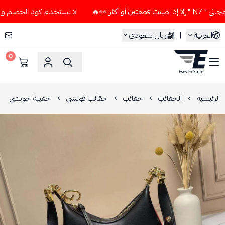
ثر 👀🔥
لا تستخدم كود الخصم و التوصيل المجاني " N7 " إلا إذ
العربية
|
ريال سعودي
0
ESEVEN STORE
الرئيسية
الحقائب
حقائب
حقائب قوتشي
حقيبة جوتشي