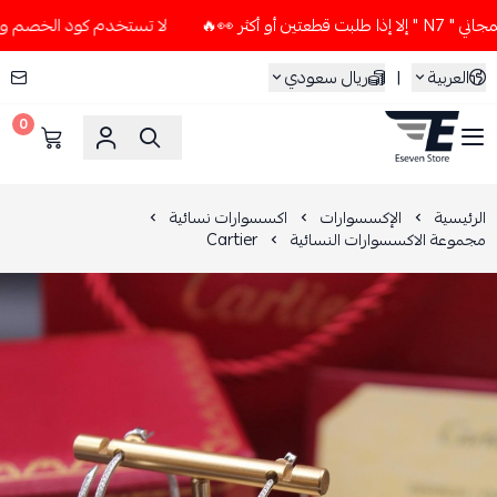
👀🔥
لا تستخدم كود الخصم و التوصيل المجاني " N7 " إلا إذا 
العربية
|
ريال سعودي
0
ESEVEN STORE
الرئيسية
الإكسسوارات
اكسسوارات نسائية
مجموعة الاكسسوارات النسائية
Cartier