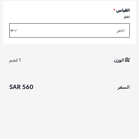
القياس
*
اختر
الوزن
1 كجم
560 SAR
السعر