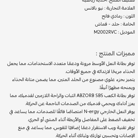
تصنيف المنتج: احذيه رياضيه
العلامة التجارية : نيو بالانس
اللون : رمادي فاتح
الخامة : جلد - قماش
الموديل : M2002RVC
مميزات المنتج :
توفر بطانة النعل الأوسط مرونة ودعمًا متعدد الاستخدامات، مما يجعل
الحذاء مريحًا لارتدائه في جميع الأوقات.
يتميز بجزء علوي مصنوع من الجلد المتين، مما يضمن متانة الحذاء
ويمنحه مظهرًا أنيقًا.
توفر بطانة الكعب ABZORB SBS الثبات والراحة اللازمين لقدميك، مما
يعزز أداءك ويحمي قدميك من الصدمات الناجمة عن الحركة.
يوفر النعل الخارجي N-ergy امتصاصًا فائقًا للصدمات، مما يساعد في
تخفيف الضغط على المفاصل والأربطة أثناء المشي أو الجري.
توفر تقنية ويب الاستقرار دعمًا إضافيًا للقوس، مما يساعد في منع
الإصابات وتحسين توازنك وثباتك أثناء الحركة.