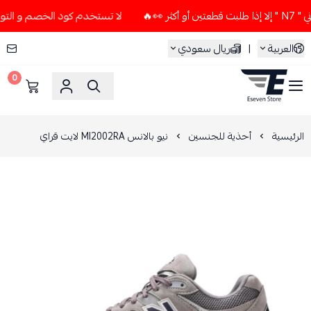
لا تستخدم كود الخصم و التوصيل المجاني " N7 " إلا إذا طلبت قط
العربية
|
ريال سعودي
0
ESEVEN STORE
الرئيسية
أحذية للجنسين
نيو بالانس Ml2002RA لايت قراي