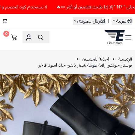
ر 👀🔥
لا تستخدم كود الخصم و التوصيل المجاني " N7 " إلا إذا
العربية
|
ريال سعودي
0
ESEVEN STORE
الرئيسية
أحذية للجنسين
بوستار جوتشي رقبة طويلة شعتر ذهبي جلد أسود فاخر