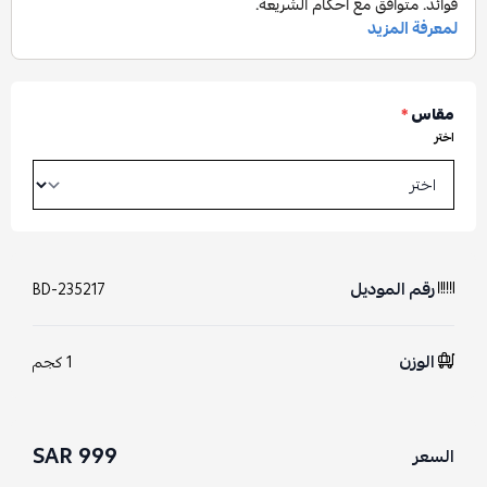
مقاس
*
اختر
رقم الموديل
BD-235217
الوزن
1 كجم
999 SAR
السعر