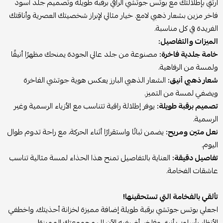
ارتقِ بإطلالتك مع بوتس جوتشي الراقي برقبة طويلة وتصميم جلد أسود
فاخر مزين بشعار ذهبي لامع. خيار مثالي لإبراز شخصيتك العصرية وأناقتك
الفريدة في كل مناسبة.
الميزات والتفاصيل:
خامة جلدية فاخرة:
مصنوعة من جلد عالي الجودة يمنحك مظهرًا أنيقًا
ولمسة من الرفاهية.
شعار ذهبي أنيق:
الشعار الذهبي البارز يعكس هوية جوتشي الفاخرة
ويضفي لمسة من التميز.
تصميم برقبة طويلة:
يوفر إطلالة راقية تتناسب مع الأزياء الرسمية وغير
الرسمية.
نعل متين ومريح:
يضمن ثباتًا واستقرارًا أثناء الحركة، مع راحة تدوم طوال
اليوم.
تفاصيل دقيقة:
العناية بالتفاصيل تمنح هذا الحذاء لمسة مثالية تناسب
عاشقات الفخامة.
تألقي بالفخامة التي تستحقينها!
اجعلي بوتس جوتشي برقبة طويلة إضافة مميزة لخزانة أحذيتك، واخطفي
الأنظار بأسلوب أنيق وفاخر. أضيفيه الآن إلى مجموعتك المميزة!